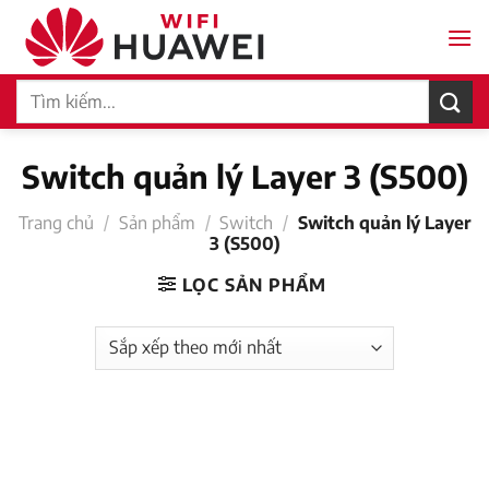
Bỏ
qua
nội
Tìm
dung
kiếm:
Switch quản lý Layer 3 (S500)
Trang chủ
/
Sản phẩm
/
Switch
/
Switch quản lý Layer
3 (S500)
LỌC SẢN PHẨM