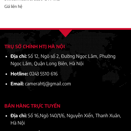
Giá liên hệ
TRỤ SỞ CHÍNH HTJ HÀ NỘI
Địa chỉ:
Số 12, Ngõ số 2, Đường Ngọc Lâm, Phường
Ngọc Lâm, Quận Long Biên, Hà Nội
Hotline:
0243 5510 616
Email:
camerahtj@gmail.com
BÁN HÀNG TRỰC TUYẾN
Địa chỉ:
Số 16,Ngõ 140/1/6, Nguyễn Xiển, Thanh Xuân,
Hà Nội