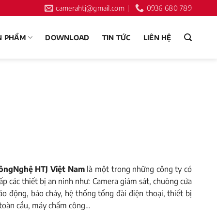
camerahtj@gmail.com
‭0936 680 789
N PHẨM
DOWNLOAD
TIN TỨC
LIÊN HỆ
CôngNghệ HTJ Việt Nam
là một trong những công ty có
p các thiết bị an ninh như: Camera giám sát, chuông cửa
áo động, báo cháy, hệ thống tổng đài điện thoại, thiết bị
ị toàn cầu, máy chấm công…