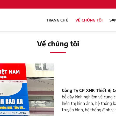
TRANG CHỦ
VỀ CHÚNG TÔI
SẢ
Về chúng tôi
Công Ty CP XNK Thiết Bị 
bề dày kinh nghiệm về cung cấ
hiển thị hình ảnh, hệ thống b
truyền hình, hệ thống định v