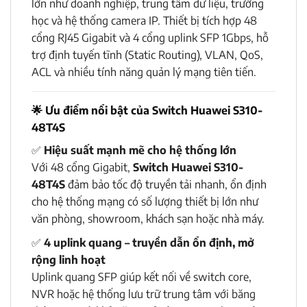
lớn như doanh nghiệp, trung tâm dữ liệu, trường
học và hệ thống camera IP. Thiết bị tích hợp 48
cổng RJ45 Gigabit và 4 cổng uplink SFP 1Gbps, hỗ
trợ định tuyến tĩnh (Static Routing), VLAN, QoS,
ACL và nhiều tính năng quản lý mạng tiên tiến.
🌟
Ưu điểm nổi bật của Switch Huawei S310-
48T4S
✅
Hiệu suất mạnh mẽ cho hệ thống lớn
Với 48 cổng Gigabit,
Switch Huawei S310-
48T4S
đảm bảo tốc độ truyền tải nhanh, ổn định
cho hệ thống mạng có số lượng thiết bị lớn như
văn phòng, showroom, khách sạn hoặc nhà máy.
✅
4 uplink quang – truyền dẫn ổn định, mở
rộng linh hoạt
Uplink quang SFP giúp kết nối về switch core,
NVR hoặc hệ thống lưu trữ trung tâm với băng