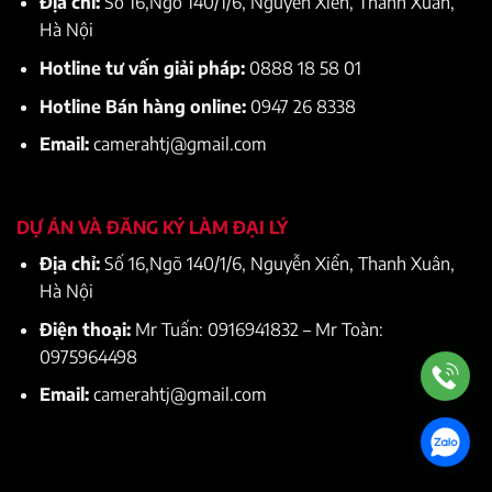
Địa chỉ:
Số 16,Ngõ 140/1/6, Nguyễn Xiển, Thanh Xuân,
Hà Nội
Hotline tư vấn giải pháp:
0888 18 58 01
Hotline Bán hàng online:
0947 26 8338
Email:
camerahtj@gmail.com
DỰ ÁN VÀ ĐĂNG KÝ LÀM ĐẠI LÝ
Địa chỉ:
Số 16,Ngõ 140/1/6, Nguyễn Xiển, Thanh Xuân,
Hà Nội
Điện thoại:
Mr Tuấn: 0916941832 – Mr Toàn:
0975964498
Email:
camerahtj@gmail.com