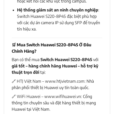
hoặc kết nối các khu vực trong campus.
Hệ thống giám sát an ninh chuyên nghiệp
:
Switch Huawei S220-8P4S đặc biệt phù hợp
với các dự án camera IP sử dụng SFP để truyền
tín hiệu xa.
🛒
Mua Switch Huawei S220-8P4S Ở Đâu
Chính Hãng?
Bạn có thể mua
Switch Huawei S220-8P4S
với
giá tốt – hàng chính hãng Huawei – hỗ trợ kỹ
thuật trọn đời
tại:
🔗
HTJ Việt Nam –
www.htjvietnam.com:
Nhà
phân phối thiết bị Huawei uy tín toàn quốc.
🔗
WiFi Huawei – www.wifihuawei.vn
: Cổng
thông tin chuyên sâu và đặt hàng thiết bị mạng
Huawei tại Việt Nam.