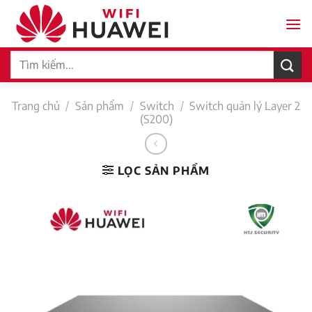
Bỏ
qua
nội
Tìm
dung
kiếm:
Trang chủ
/
Sản phẩm
/
Switch
/
Switch quản lý Layer 2
(S200)
LỌC SẢN PHẨM