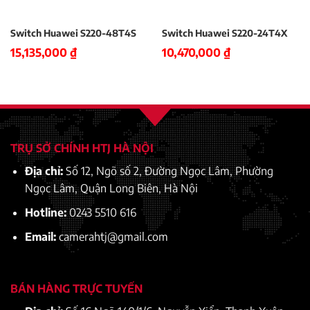
Switch Huawei S220-48T4S
Switch Huawei S220-24T4X
15,135,000
₫
10,470,000
₫
TRỤ SỞ CHÍNH HTJ HÀ NỘI
Địa chỉ:
Số 12, Ngõ số 2, Đường Ngọc Lâm, Phường
Ngọc Lâm, Quận Long Biên, Hà Nội
Hotline:
0243 5510 616
Email:
camerahtj@gmail.com
BÁN HÀNG TRỰC TUYẾN