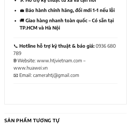
🛠
Hỗ trợ kỹ thuật từ xa và tận nơi
💼
Bảo hành chính hãng, đổi mới 1-1 nếu lỗi
🚚
Giao hàng nhanh toàn quốc – Có sẵn tại
TP.HCM và Hà Nội
📞
Hotline hỗ trợ kỹ thuật & báo giá:
0936 680
789
🌐 Website:
www.htjvietnam.com
–
www.huawei.vn
📧 Email:
camerahtj@gmail.com
SẢN PHẨM TƯƠNG TỰ