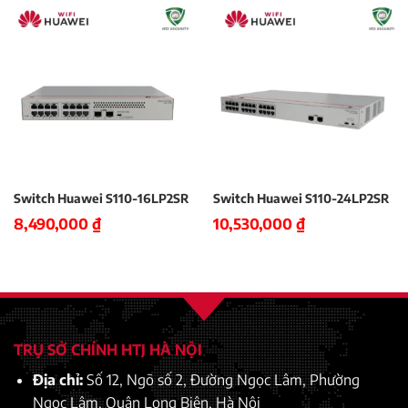
Switch Huawei S110-16LP2SR
Switch Huawei S110-24LP2SR
8,490,000
₫
10,530,000
₫
TRỤ SỞ CHÍNH HTJ HÀ NỘI
Địa chỉ:
Số 12, Ngõ số 2, Đường Ngọc Lâm, Phường
Ngọc Lâm, Quận Long Biên, Hà Nội