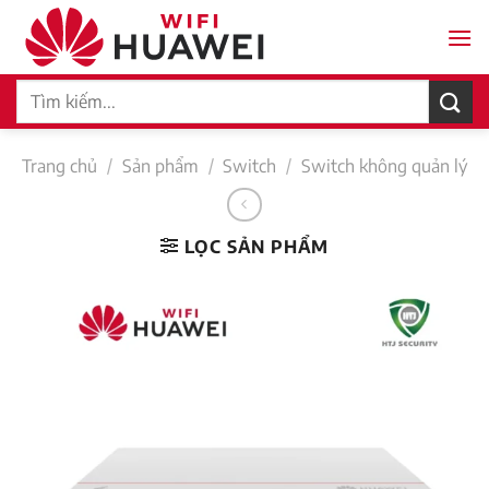
Bỏ
qua
nội
Tìm
dung
kiếm:
Trang chủ
/
Sản phẩm
/
Switch
/
Switch không quản lý
LỌC SẢN PHẨM