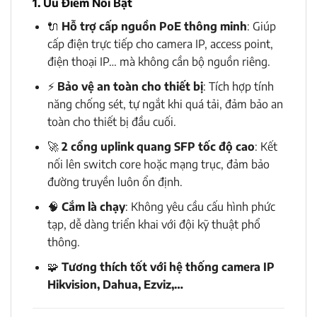
1. Ưu Điểm Nổi Bật
🔌
Hỗ trợ cấp nguồn PoE thông minh
: Giúp
cấp điện trực tiếp cho camera IP, access point,
điện thoại IP… mà không cần bộ nguồn riêng.
⚡
Bảo vệ an toàn cho thiết bị
: Tích hợp tính
năng chống sét, tự ngắt khi quá tải, đảm bảo an
toàn cho thiết bị đầu cuối.
🚀
2 cổng uplink quang SFP tốc độ cao
: Kết
nối lên switch core hoặc mạng trục, đảm bảo
đường truyền luôn ổn định.
🧠
Cắm là chạy
: Không yêu cầu cấu hình phức
tạp, dễ dàng triển khai với đội kỹ thuật phổ
thông.
🧩
Tương thích tốt với hệ thống camera IP
Hikvision, Dahua, Ezviz,…